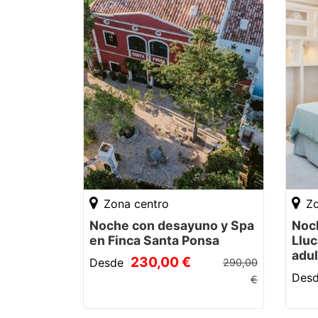
Zona centro
Zo
Noche con desayuno y Spa
Noc
en Finca Santa Ponsa
Lluc
adu
230,00 €
Desde
290,00
Des
€