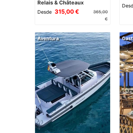
Relais & Châteaux
Des
315,00 €
Desde
365,00
€
Aventura
Gast