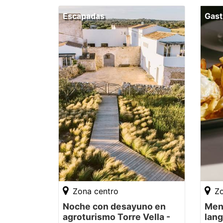
Escapadas
Gast
Zona centro
Zo
Noche con desayuno en
Men
agroturismo Torre Vella -
lan