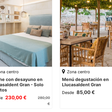
na centro
Zona centro
he con desayuno en
Menú degustación en
asaldent Gran - Solo
Llucasaldent Gran
ltos
85,00 €
Desde
230,00 €
de
280,00
€