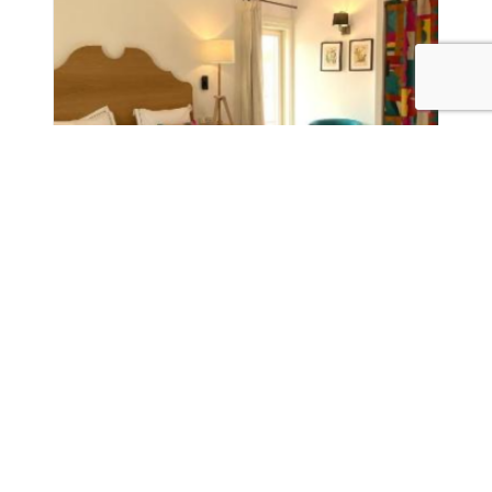
Zona Ciutadella
Noche con desayuno en hotel de
interior Maïa
140,00 €
Desde
156,00 €