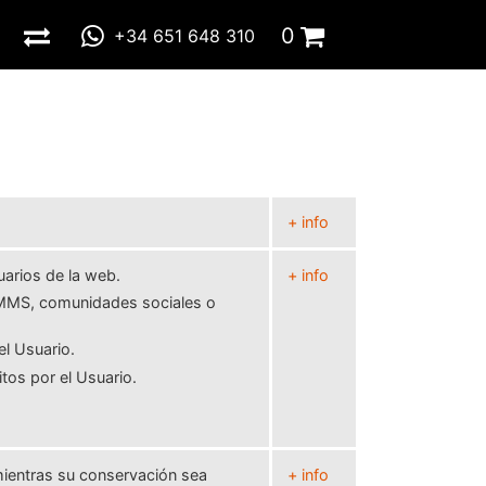
0
+34 651 648 310
Total:
0,00 €
IR A LA CESTA
+ info
uarios de la web.
+ info
, MMS, comunidades sociales o
el Usuario.
tos por el Usuario.
 mientras su conservación sea
+ info