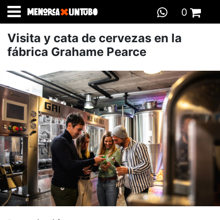
0
INICIO
>
GASTRONOMÍA
>
VISITAS
> VISITA Y CATA DE
Total:
0,00 €
Visita y cata de cervezas en la
CERVEZAS EN LA FÁBRICA GRAHAME PEARCE
IR A LA CESTA
fábrica Grahame Pearce