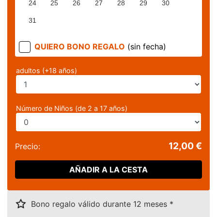
24
25
26
27
28
29
30
31
QUIERO BONO REGALO
(sin fecha)
adultos (+18 años)
Número de Niños (de 2 a 17 años)
12,00 €
Precio:
AÑADIR A LA CESTA
Bono regalo válido durante 12 meses *