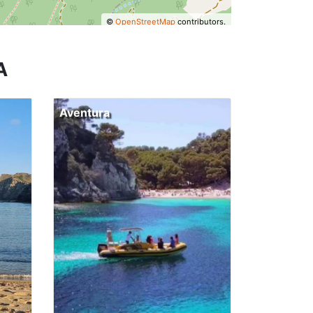
©
OpenStreetMap
contributors.
A
Aventura