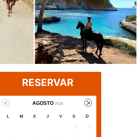
RESERVAR
AGOSTO
2026
L
M
X
J
V
S
D
1
2