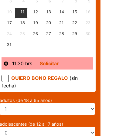
3
4
5
6
7
8
9
10
11
12
13
14
15
16
17
18
19
20
21
22
23
24
25
26
27
28
29
30
31
11:30 hrs.
Solicitar
QUIERO BONO REGALO
(sin
fecha)
adultos (de 18 a 65 años)
adolescentes (de 12 a 17 años)