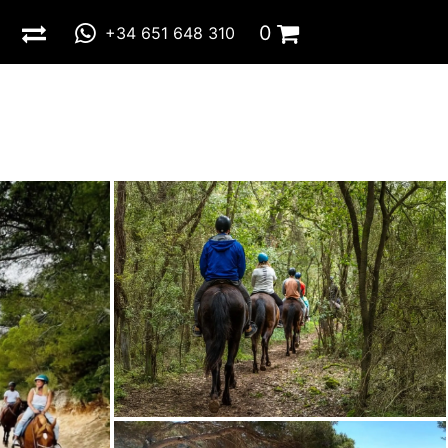
0
+34 651 648 310
Total:
0,00 €
IR A LA CESTA