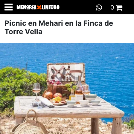
0
INICIO
>
GASTRONOMÍA
>
VISITAS
> PICNIC EN MEHARI EN
Total:
0,00 €
Picnic en Mehari en la Finca de
LA FINCA DE TORRE VELLA
IR A LA CESTA
Torre Vella