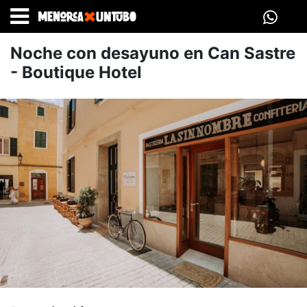
INICIO
>
ESCAPADAS
>
INTERIOR
> NOCHE CON DESAYUNO
Noche con desayuno en Can Sastre
EN CAN SASTRE - BOUTIQUE HOTEL
- Boutique Hotel