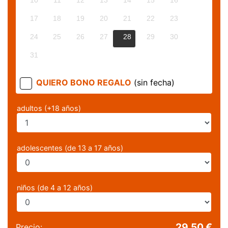
10
11
12
13
14
15
16
17
18
19
20
21
22
23
24
25
26
27
28
29
30
31
QUIERO BONO REGALO
(sin fecha)
adultos (+18 años)
adolescentes (de 13 a 17 años)
niños (de 4 a 12 años)
29,50 €
Precio: