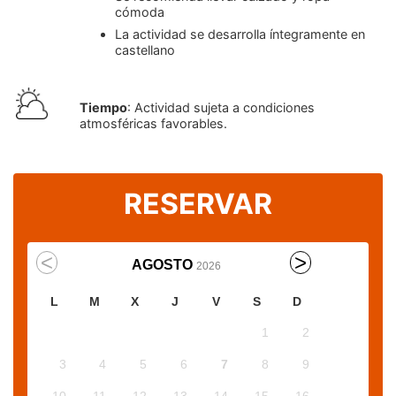
cómoda
La actividad se desarrolla íntegramente en
castellano
Tiempo
: Actividad sujeta a condiciones
atmosféricas favorables.
RESERVAR
AGOSTO
2026
L
M
X
J
V
S
D
1
2
3
4
5
6
7
8
9