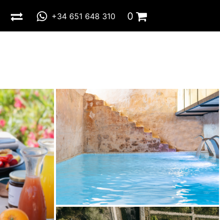
0
+34 651 648 310
Total:
0,00 €
IR A LA CESTA