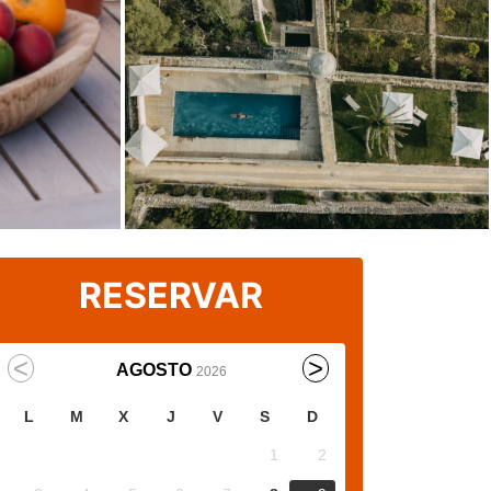
RESERVAR
AGOSTO
2026
L
M
X
J
V
S
D
1
2