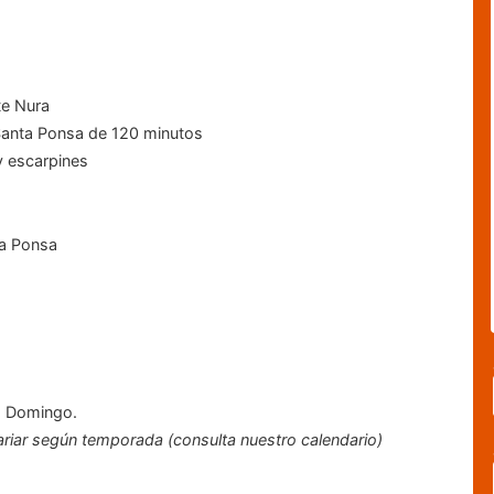
te Nura
e Santa Ponsa de 120 minutos
y escarpines
ta Ponsa
a Domingo.
riar según temporada (consulta nuestro calendario)