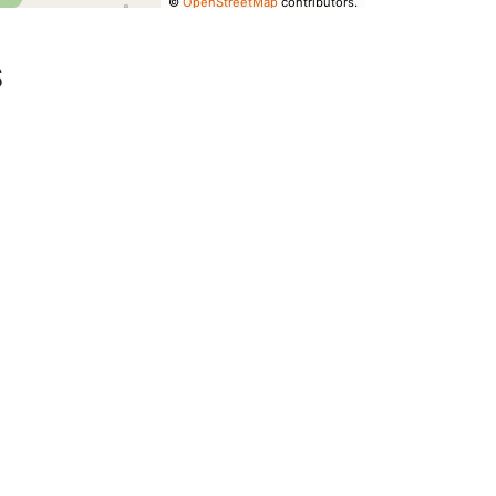
©
OpenStreetMap
contributors.
S