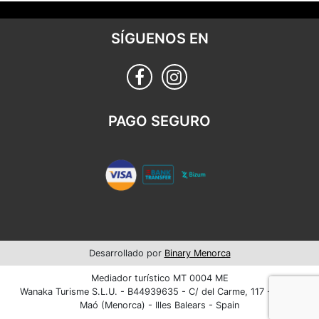
SÍGUENOS EN
PAGO SEGURO
Desarrollado por
Binary Menorca
Mediador turístico MT 0004 ME
Wanaka Turisme S.L.U. - B44939635 - C/ del Carme, 117 - 07701
Maó (Menorca) - Illes Balears - Spain